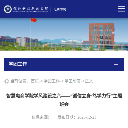
学团工作
当前位置：
首页
->
学团工作
->
学工动态
->
正文
智慧电商学院学风建设之六——“诚信立身·笃学力行”主题
班会
信息来源：
发布日期：2025-12-23