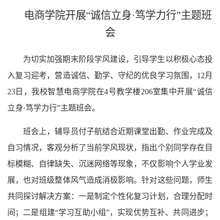
电商学院开展
“诚信立身
·
笃学力行
”主题班
会
为切实加强期末阶段学风建设，引导学生以积极心态投
入复习迎考，营造诚信、勤学、守纪的优良学习氛围，
12月
23日，我校
智慧电商
学院在
4号教学楼
206室
集中开展
“
诚信
立身
·笃学力行
”主题班会。
班会上，辅导员
付子航
结合近期课堂出勤、作业完成及
自习情况，客观分析了当前学风现状，指出个别同学存在目
标模糊、自律缺失、沉迷网络等现象，不仅影响个人学业发
展，也对班级整体风气造成消极影响。针对这些问题，师生
共同探讨解决方案：一是制定个性化复习计划，合理分配时
间；二是组建
“学习互助小组”，实现优势互补、共同进步；